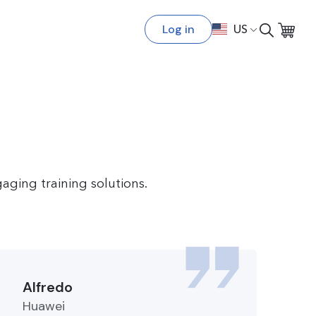
Log in
US
aging training solutions.
Alfredo
Huawei