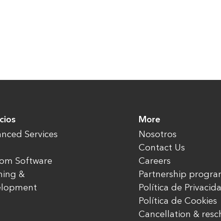
cios
More
nced Services
Nosotros
Contact Us
om Software
Careers
ning &
Partnership progr
elopment
Política de Privacid
Política de Cookies
Cancellation & res