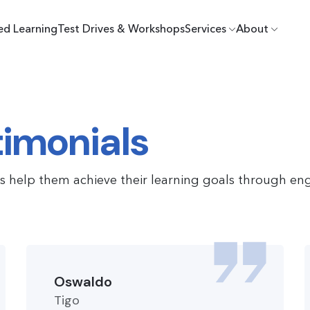
ed Learning
Test Drives & Workshops
Services
About
imonials
rs help them achieve their learning goals through eng
Oswaldo
Tigo