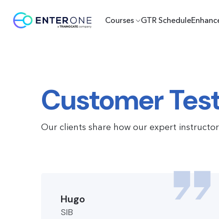
Courses
GTR Schedule
Enhanc
Customer Test
Our clients share how our expert instructo
Hugo
SIB